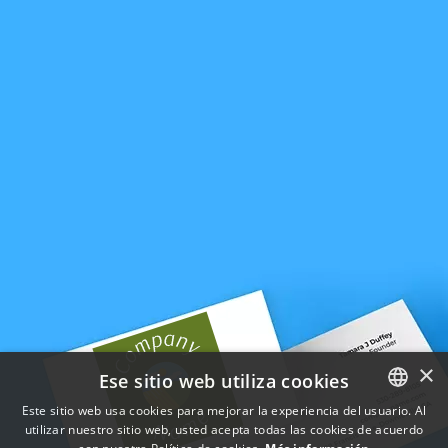
×
Ese sitio web utiliza cookies
Este sitio web usa cookies para mejorar la experiencia del usuario. Al
utilizar nuestro sitio web, usted acepta todas las cookies de acuerdo
ENGLISH