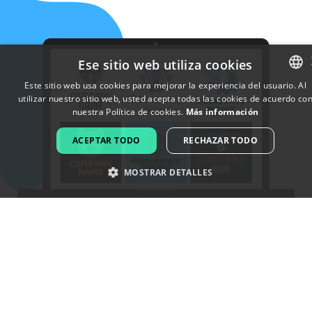
Ese sitio web utiliza cookies
Este sitio web usa cookies para mejorar la experiencia del usuario. Al
utilizar nuestro sitio web, usted acepta todas las cookies de acuerdo co
ENGLISH
nuestra Política de cookies.
Más información
FRENCH
ACEPTAR TODO
RECHAZAR TODO
DUTCH
MOSTRAR DETALLES
PORTUGUESE
SPANISH
ITALIAN
GERMAN
Encuentra el nombre de tu
equipo