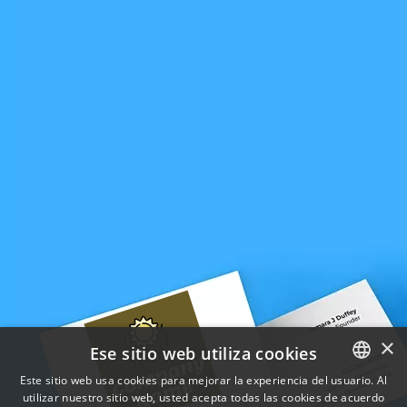
×
Ese sitio web utiliza cookies
Este sitio web usa cookies para mejorar la experiencia del usuario. Al
utilizar nuestro sitio web, usted acepta todas las cookies de acuerdo
ENGLISH