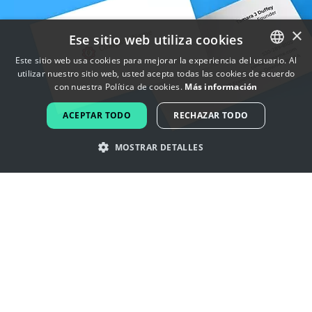
×
Ese sitio web utiliza cookies
Este sitio web usa cookies para mejorar la experiencia del usuario. Al
utilizar nuestro sitio web, usted acepta todas las cookies de acuerdo
ENGLISH
con nuestra Política de cookies.
Más información
FRENCH
ACEPTAR TODO
RECHAZAR TODO
DUTCH
MOSTRAR DETALLES
PORTUGUESE
SPANISH
Inspírate con los logotipos de
ITALIAN
electricista
GERMAN