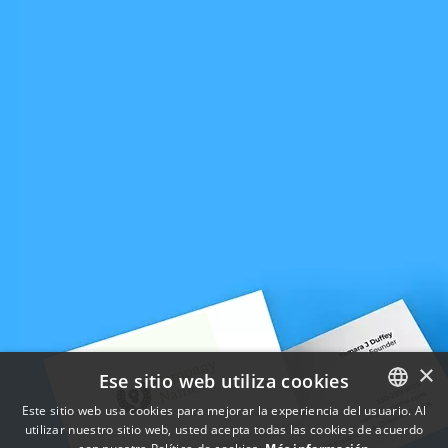
×
Ese sitio web utiliza cookies
Este sitio web usa cookies para mejorar la experiencia del usuario. Al
utilizar nuestro sitio web, usted acepta todas las cookies de acuerdo
ENGLISH