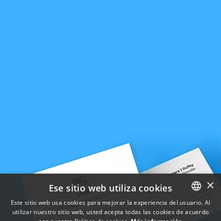
×
Ese sitio web utiliza cookies
Este sitio web usa cookies para mejorar la experiencia del usuario. Al
utilizar nuestro sitio web, usted acepta todas las cookies de acuerdo
ENGLISH