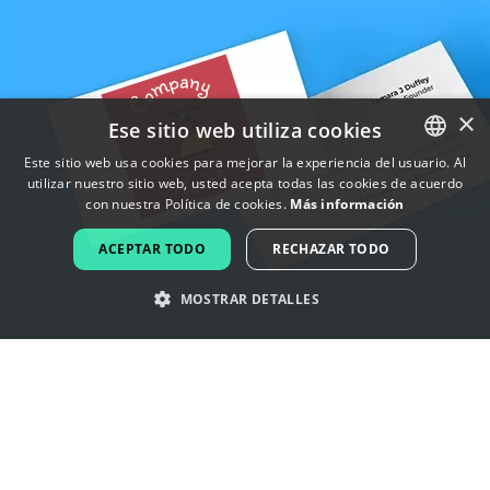
×
Ese sitio web utiliza cookies
Este sitio web usa cookies para mejorar la experiencia del usuario. Al
utilizar nuestro sitio web, usted acepta todas las cookies de acuerdo
ENGLISH
con nuestra Política de cookies.
Más información
FRENCH
ACEPTAR TODO
RECHAZAR TODO
DUTCH
MOSTRAR DETALLES
PORTUGUESE
SPANISH
Inspírate con los logotipos de luna
ITALIAN
de miel
GERMAN