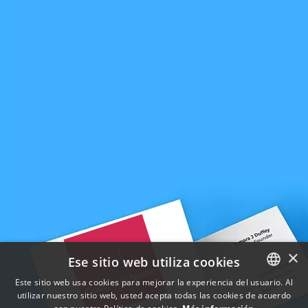
×
Ese sitio web utiliza cookies
Este sitio web usa cookies para mejorar la experiencia del usuario. Al
utilizar nuestro sitio web, usted acepta todas las cookies de acuerdo
ENGLISH