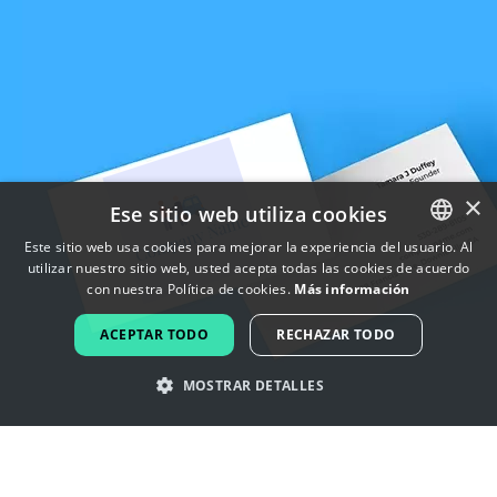
×
Ese sitio web utiliza cookies
Este sitio web usa cookies para mejorar la experiencia del usuario. Al
utilizar nuestro sitio web, usted acepta todas las cookies de acuerdo
ENGLISH
con nuestra Política de cookies.
Más información
FRENCH
ACEPTAR TODO
RECHAZAR TODO
DUTCH
MOSTRAR DETALLES
PORTUGUESE
SPANISH
Inspírate con los logotipos de
ITALIAN