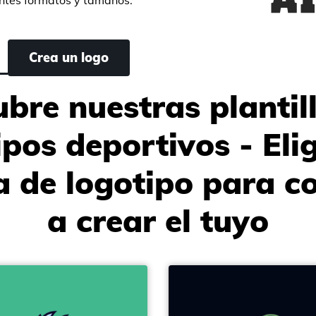
entes formatos y tamaños.
Crea un logo
bre nuestras plantil
ipos deportivos - Eli
la de logotipo para 
a crear el tuyo