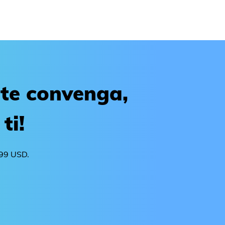
 te convenga,
ti!
299 USD.