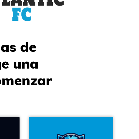
las de
ge una
comenzar