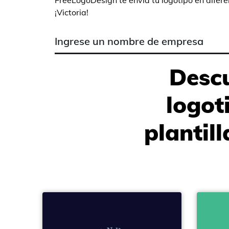
FreeLogoDesign te envía tu logotipo en difer
¡Victoria!
Descu
logot
plantil