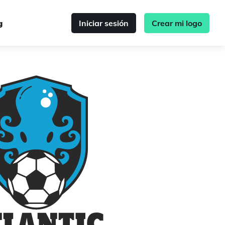
g
Iniciar sesión
Crear mi logo