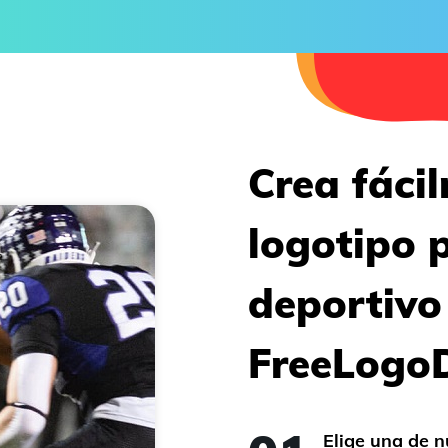
Crea fáci
logotipo 
deportivo
FreeLogo
Elige una de n