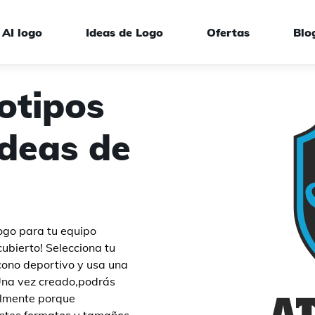
AI logo
Ideas de Logo
Ofertas
Blo
otipos
Ideas de
s de marca
logo para tu equipo
cubierto! Selecciona tu
ícono deportivo y usa una
 Una vez creado,podrás
ialmente porque