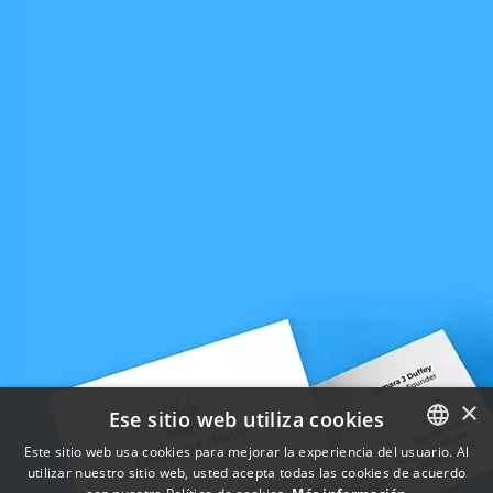
×
Ese sitio web utiliza cookies
Este sitio web usa cookies para mejorar la experiencia del usuario. Al
utilizar nuestro sitio web, usted acepta todas las cookies de acuerdo
ENGLISH