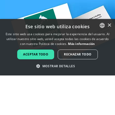
×
Ese sitio web utiliza cookies
Este sitio web usa cookies para mejorar la experiencia del usuario. Al
utilizar nuestro sitio web, usted acepta todas las cookies de acuerdo
ENGLISH
con nuestra Política de cookies.
Más información
FRENCH
ACEPTAR TODO
RECHAZAR TODO
DUTCH
MOSTRAR DETALLES
PORTUGUESE
SPANISH
Inspírate con los logotipos de
ITALIAN
encargado de mantenimiento
GERMAN