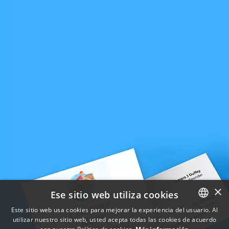
×
Ese sitio web utiliza cookies
Este sitio web usa cookies para mejorar la experiencia del usuario. Al
utilizar nuestro sitio web, usted acepta todas las cookies de acuerdo
ENGLISH