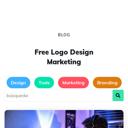
BLOG
Free Logo Design
Marketing
Design
Tools
Marketing
Branding
Cómo crear un logotipo para tu servidor de Discord