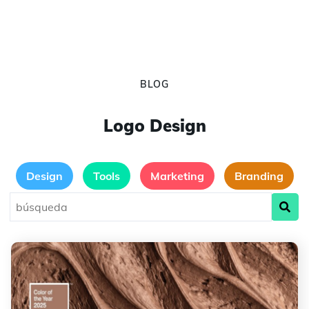
BLOG
Logo Design
Design
Tools
Marketing
Branding
Nueva tendencia: todo lo que necesitas saber sobre el
color Pantone 2025