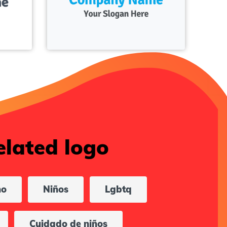
elated logo
ño
Niños
Lgbtq
Cuidado de niños