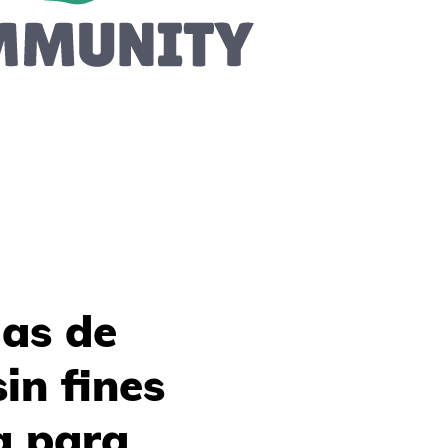
las de
in fines
la para