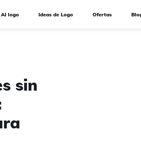
AI logo
Ideas de Logo
Ofertas
Blo
s de marca
s sin
:
ara