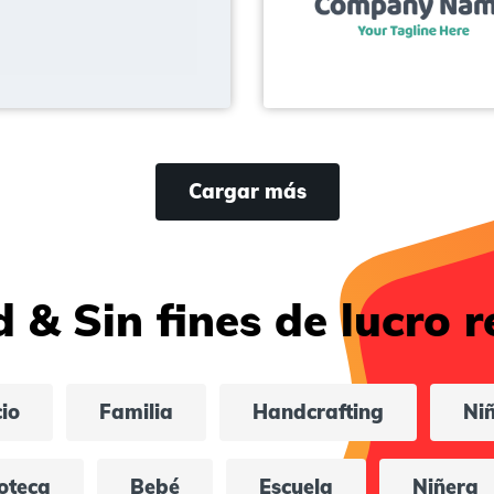
Cargar más
& Sin fines de lucro r
cio
Familia
Handcrafting
Ni
ioteca
Bebé
Escuela
Niñera