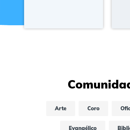
Comunidad 
Arte
Coro
Ofi
Evangélico
Bibl