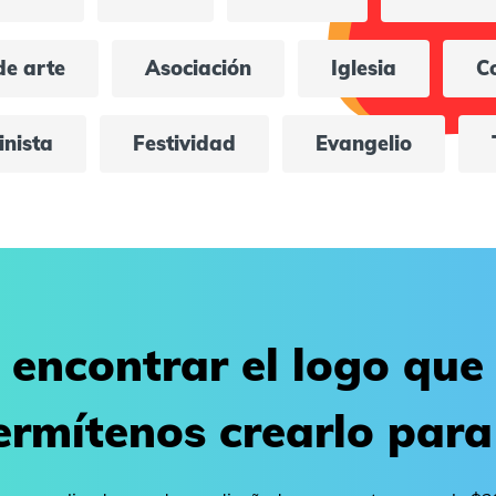
de arte
Asociación
Iglesia
C
nista
Festividad
Evangelio
 encontrar el logo que
ermítenos crearlo para 