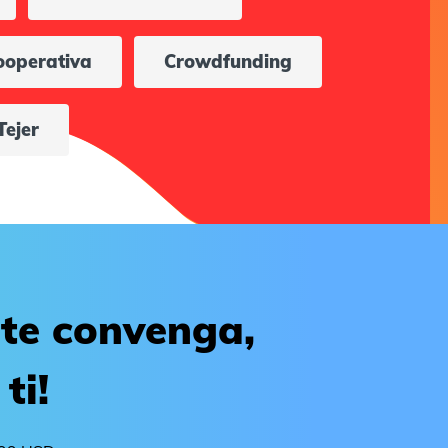
ooperativa
Crowdfunding
Tejer
 te convenga,
ti!